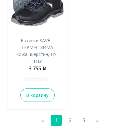
Ботинки SAVЁL-
ГЕРМЕС-ЗИМА
кожа, шерстин, ПУ-
ТПУ
3 755
p
В корзину
Previous
Next
«
1
2
3
»