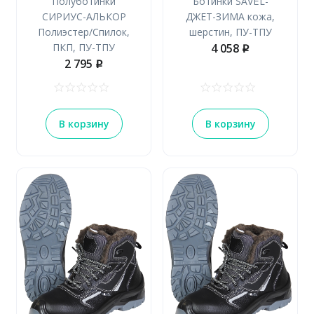
Полуботинки
Ботинки SAVЁL-
СИРИУС-АЛЬКОР
ДЖЕТ-ЗИМА кожа,
Полиэстер/Спилок,
шерстин, ПУ-ТПУ
ПКП, ПУ-ТПУ
4 058
p
2 795
p
В корзину
В корзину