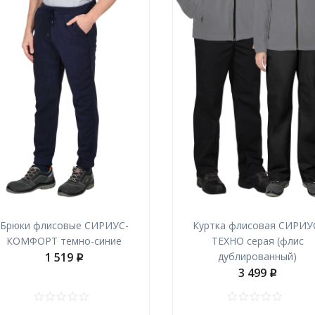
Брюки флисовые СИРИУС-
Куртка флисовая СИРИУ
КОМФОРТ темно-синие
ТЕХНО серая (флис
1 519
дублированный)
p
3 499
p