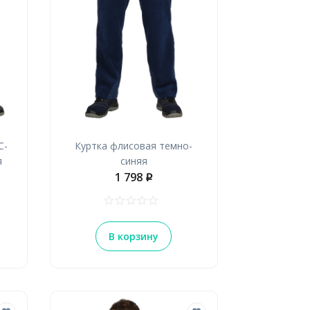
С-
Куртка флисовая темно-
я
синяя
1 798
p
В корзину