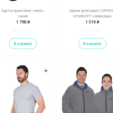
Куртка флисовая темно-
Брюки флисовые СИРИУ
синяя
КОМФОРТ оливковые
1 798
1 519
p
p
В корзину
В корзину