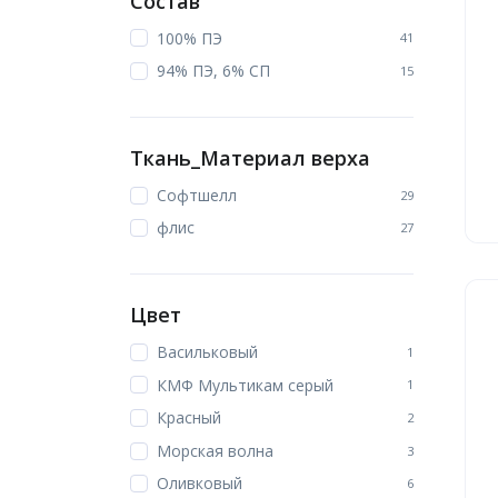
Состав
100% ПЭ
41
94% ПЭ, 6% СП
15
Ткань_Материал верха
Софтшелл
29
флис
27
Цвет
Васильковый
1
КМФ Мультикам серый
1
Красный
2
Морская волна
3
Оливковый
6