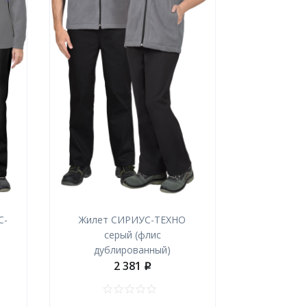
С-
Жилет СИРИУС-ТЕХНО
серый (флис
дублированный)
2 381
p