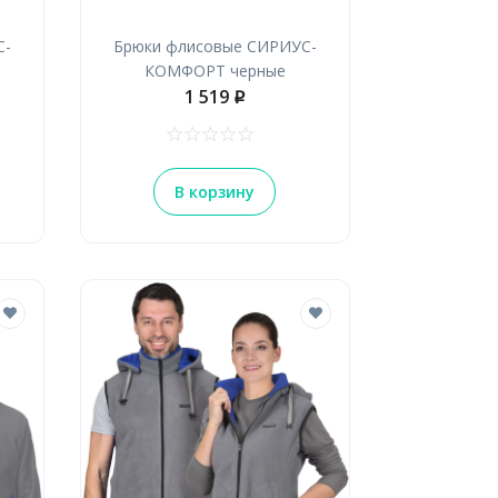
С-
Брюки флисовые СИРИУС-
КОМФОРТ черные
1 519
p
В корзину