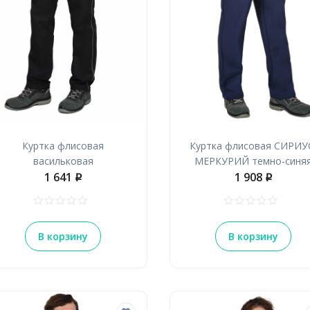
Куртка флисовая
Куртка флисовая СИРИУ
васильковая
МЕРКУРИЙ темно-синя
1 641
1 908
p
p
В корзину
В корзину