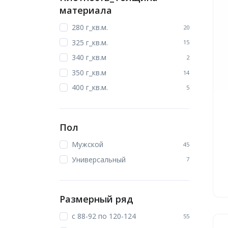
материала
280 г_кв.м.
20
325 г_кв.м.
15
340 г_кв.м
2
350 г_кв.м
14
400 г_кв.м.
5
Пол
Мужской
45
Универсальный
7
Размерный ряд
с 88-92 по 120-124
55