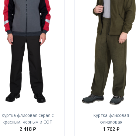
Куртка флисовая серая с
Куртка флисовая
красным, черным и СОП
оливковая
2 418
1 762
p
p