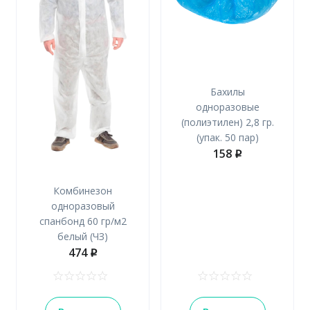
Бахилы
одноразовые
(полиэтилен) 2,8 гр.
(упак. 50 пар)
158
p
Комбинезон
одноразовый
спанбонд 60 гр/м2
белый (ЧЗ)
474
p