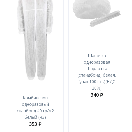
Шапочка
одноразовая
Шарлотта
(спандбонд) белая,
(упак.100 шт.)(НДС
20%)
340
p
Комбинезон
одноразовый
спанбонд 40 гр/м2
белый (ЧЗ)
353
p