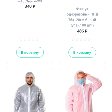
шт.)(НДС 20%)
340
p
Фартук
одноразовый ПНД
76х120см белый
(упак.100 шт.)
486
p
В корзину
В корзину