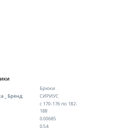
тики
Брюки
а _ Бренд
:
СИРИУС
с 170-176 по 182-
188
0.00685
0.54