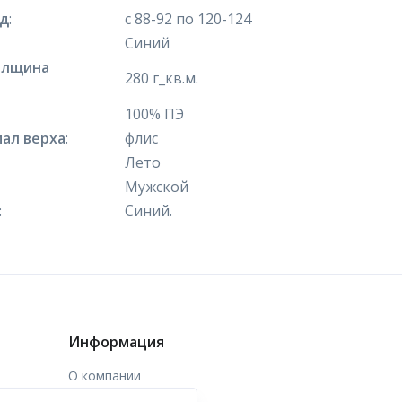
яд
:
с 88-92 по 120-124
Синий
олщина
280 г_кв.м.
100% ПЭ
ал верха
:
флис
Лето
Мужской
:
Синий.
Информация
О компании