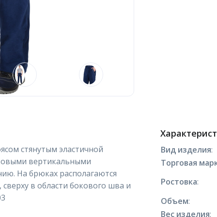
Характерис
оясом стянутым эластичной
Вид изделия
:
оковыми вертикальными
Торговая марк
ию. На брюках располагаются
Ростовка
:
 сверху в области бокового шва и
03
Объем
:
Вес изделия
: