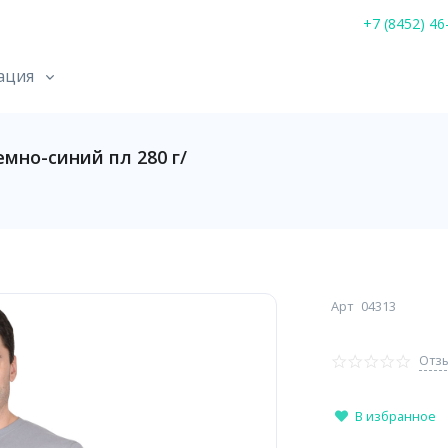
+7 (8452) 46
ация
но-синий пл 280 г/
Арт
04313
Отзы
В избранное