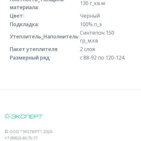
130 г_кв.м.
материала
:
Цвет
:
Черный
Подкладка
:
100% п_э
Синтепон 150
Утеплитель_Наполнитель
:
гр_м.кв
Пакет утеплителя
:
2 слоя
Размерный ряд
:
с 88-92 по 120-124
©
ООО "'ЭКСПЕРТ"
, 2026
+7 (8452) 46-75-71