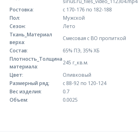
sirius.ru_files_video_112304.mp4
Ростовка
:
с 170-176 по 182-188
Пол
:
Мужской
Сезон
:
Лето
Ткань_Материал
Смесовая с ВО пропиткой
верха
:
Состав
:
65% ПЭ, 35% ХБ
Плотность_Толщина
245 г_кв.м.
материала
:
Цвет
:
Оливковый
Размерный ряд
:
с 88-92 по 120-124
Вес изделия
:
0.7
Объем
:
0.0025