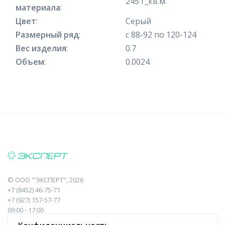
245 г_кв.м.
материала
:
Цвет
:
Серый
Размерный ряд
:
с 88-92 по 120-124
Вес изделия
:
0.7
Объем
:
0.0024
©
ООО "'ЭКСПЕРТ"
, 2026
+7 (8452) 46-75-71
+7 (927) 157-57-77
09:00 - 17:00
410017, Саратов, Пугачева, 10 к1, оф.23