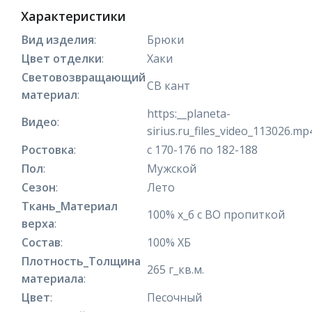
Характеристики
Вид изделия
:
Брюки
Цвет отделки
:
Хаки
Световозвращающий
СВ кант
материал
:
https:__planeta-
Видео
:
sirius.ru_files_video_113026.mp
Ростовка
:
с 170-176 по 182-188
Пол
:
Мужской
Сезон
:
Лето
Ткань_Материал
100% х_б с ВО пропиткой
верха
:
Состав
:
100% ХБ
Плотность_Толщина
265 г_кв.м.
материала
:
Цвет
:
Песочный