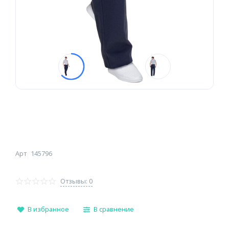
Арт
145796
Отзывы: 0
В избранное
В сравнение