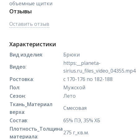
объемные щитки
Отзывы
Оставить отзыв
Характеристики
Вид изделия
:
Брюки
https:__planeta-
Видео
:
sirius.ru_files_video_04355.mp4
Ростовка
:
с 170-176 по 182-188
Пол
:
Мужской
Сезон
:
Лето
Ткань_Материал
Смесовая
верха
:
Состав
:
65% ПЭ, 35% ХБ
Плотность_Толщина
275 г_кв.м.
материала
: