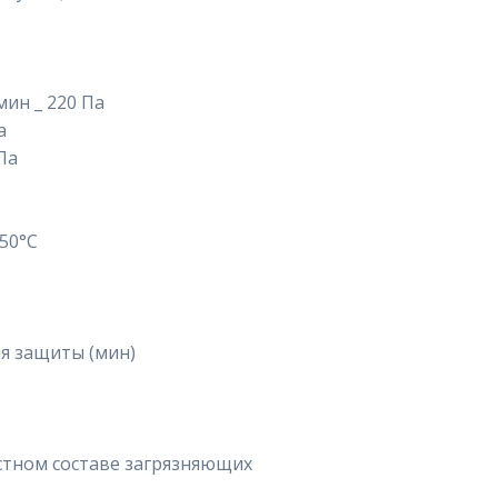
ин _ 220 Па
а
Па
50°С
я защиты (мин)
стном составе загрязняющих