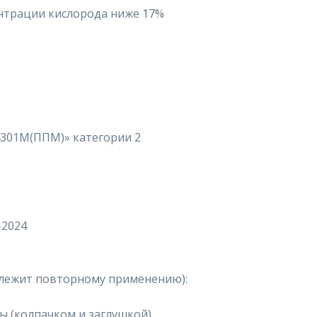
нтрации кислорода ниже 17%
4301М(ППМ)» категории 2
-2024
длежит повторному применению):
 (колпачком и заглушкой)