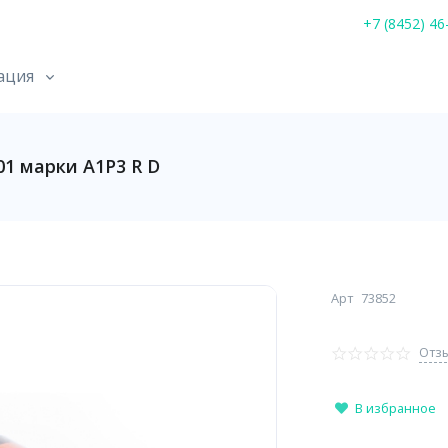
+7 (8452) 46
ация
1 марки А1Р3 R D
Арт
73852
Отзы
В избранное