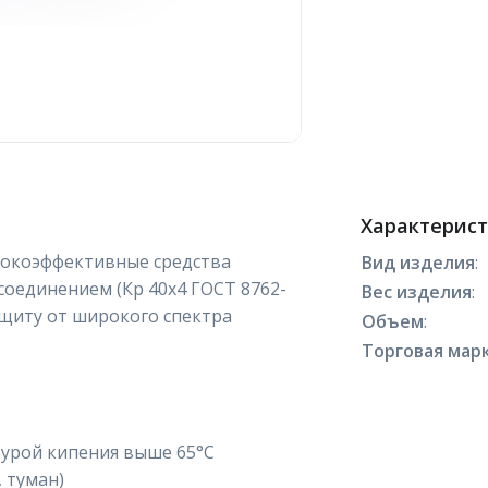
Характерис
сокоэффективные средства
Вид изделия
:
оединением (Кр 40х4 ГОСТ 8762-
Вес изделия
:
ащиту от широкого спектра
Объем
:
Торговая марк
турой кипения выше 65°С
 туман)