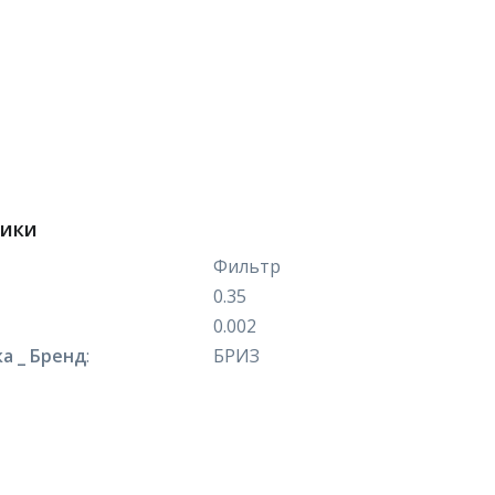
тики
Фильтр
0.35
0.002
а _ Бренд
:
БРИЗ