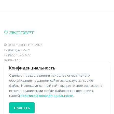
©
ООО "'ЭКСПЕРТ"
, 2026
+7 (8452) 46-75-71
+7 (927) 157-57-77
09:00 - 17:00
410017, Саратов, Пугачева, 10 к1, оф.23
Конфиденциальность
С целью предоставления наиболее оперативного
Навигация
Информация
обслуживания на данном сайте используются cookie-
файлы. Используя данный сайт, вы даете свое согласие на
Прайс-лист
О компании
использование нами cookie-файлов в соответствии с
нашей
политикой конфиденциальности
.
Отзывы
Доставка
Форма связи
Контакты
Принять