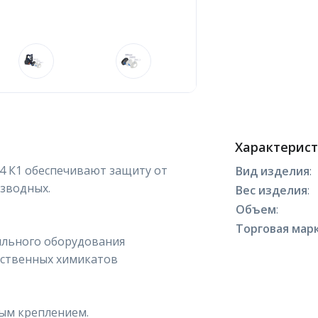
Характерис
4 К1 обеспечивают защиту от
Вид изделия
:
изводных.
Вес изделия
:
Объем
:
Торговая марк
ильного оборудования
йственных химикатов
ным креплением.