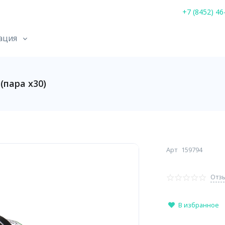
+7 (8452) 46
ация
(пара х30)
Арт
159794
Отзы
В избранное