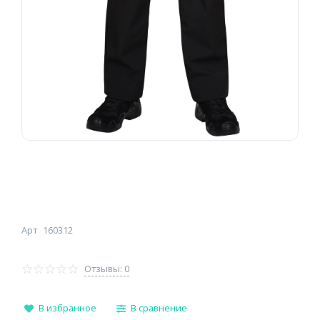
Арт
160312
Отзывы: 0
В избранное
В сравнение