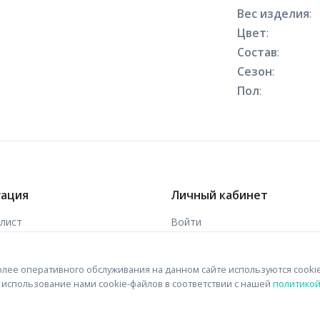
Вес изделия
:
Цвет
:
Состав
:
Сезон
:
Пол
:
гация
Личный кабинет
-лист
Войти
ы
Зарегистрироваться
лее оперативного обслуживания на данном сайте используются cooki
 связи
на использование нами cookie-файлов в соответствии с нашей
политико