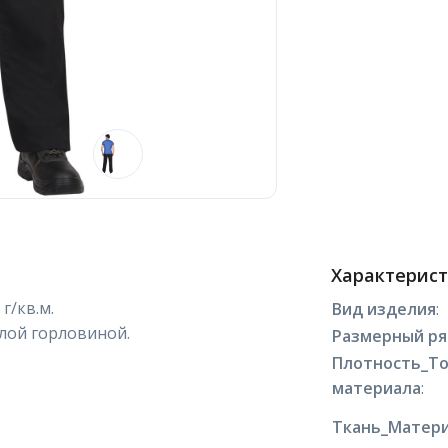
Характерис
г/кв.м.
Вид изделия
:
глой горловиной.
Размерный р
Плотность_Т
материала
:
Ткань_Матери