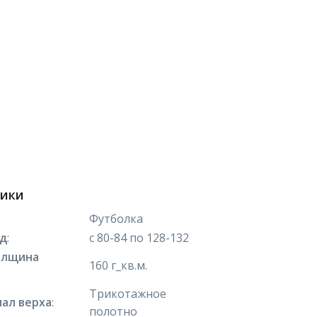
тики
Футболка
яд
:
с 80-84 по 128-132
олщина
160 г_кв.м.
Трикотажное
ал верха
:
полотно