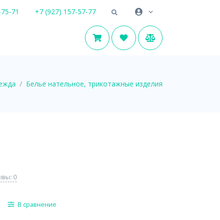
-75-71
+7 (927) 157-57-77
ежда
Белье нательное, трикотажные изделия
вы: 0
В сравнение