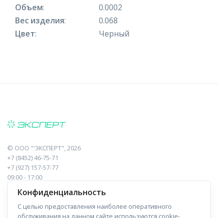
Объем
:
0.0002
Вес изделия
:
0.068
Цвет
:
Черный
©
ООО "'ЭКСПЕРТ"
, 2026
+7 (8452) 46-75-71
+7 (927) 157-57-77
09:00 - 17:00
410017, Саратов, Пугачева, 10 к1, оф.23
Конфиденциальность
С целью предоставления наиболее оперативного
Навигация
Информация
обслуживания на данном сайте используются cookie-