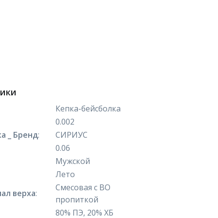
тики
Кепка-бейсболка
0.002
а _ Бренд
:
СИРИУС
0.06
Мужской
Лето
Смесовая с ВО
ал верха
:
пропиткой
80% ПЭ, 20% ХБ