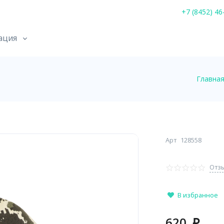
+7 (8452) 46
ация
Главна
Арт
128558
Отзы
В избранное
620