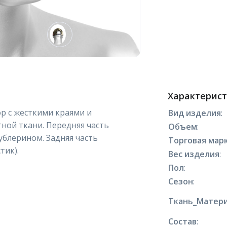
Характерис
ор с жесткими краями и
Вид изделия
:
ной ткани. Передняя часть
Объем
:
ублерином. Задняя часть
Торговая марк
тик).
Вес изделия
:
Пол
:
Сезон
:
Ткань_Матери
Состав
: