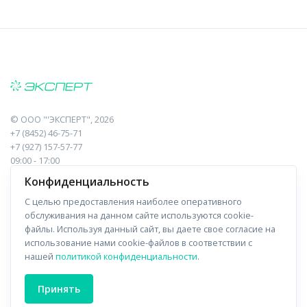
©
ООО "'ЭКСПЕРТ"
, 2026
+7 (8452) 46-75-71
+7 (927) 157-57-77
09:00 - 17:00
410017, Саратов, Пугачева, 10 к1, оф.23
Конфиденциальность
С целью предоставления наиболее оперативного
Навигация
Информация
обслуживания на данном сайте используются cookie-
файлы. Используя данный сайт, вы даете свое согласие на
Прайс-лист
О компании
использование нами cookie-файлов в соответствии с
нашей
политикой конфиденциальности
.
Отзывы
Доставка
Форма связи
Контакты
Принять