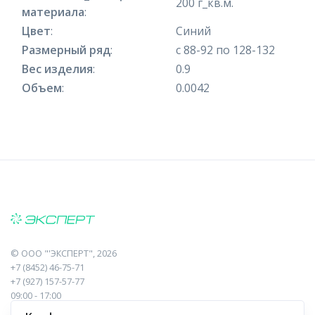
200 г_кв.м.
материала
:
Цвет
:
Синий
Размерный ряд
:
с 88-92 по 128-132
Вес изделия
:
0.9
Объем
:
0.0042
©
ООО "'ЭКСПЕРТ"
, 2026
+7 (8452) 46-75-71
+7 (927) 157-57-77
09:00 - 17:00
410017, Саратов, Пугачева, 10 к1, оф.23