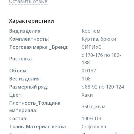
Оставить отзыв
Характеристики
Вид изделия
:
Костюм
Комплектность
:
Куртка, брюки
Торговая марка _ Бренд
:
СИРИУС
с 170-176 по 182-
Ростовка
:
188
Объем
:
0.0137
Вес изделия
:
1.08
Размерный ряд
:
с 88-92 по 120-124
Цвет
:
Хаки
Плотность_Толщина
350 г_кв.м
материала
:
Состав
:
100% ПЭ
Ткань_Материал верха
:
Софтшелл