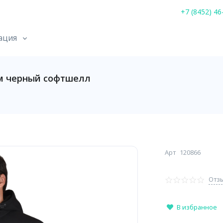
+7 (8452) 46
ация
м черный софтшелл
Арт
120866
Отзы
В избранное