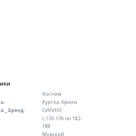
тики
Костюм
ть
:
Куртка, брюки
а _ Бренд
:
СИРИУС
с 170-176 по 182-
188
Мужской