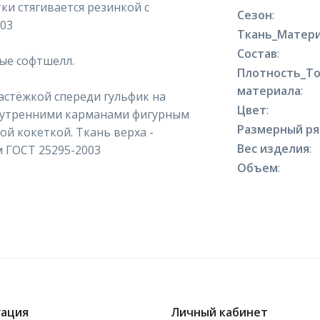
ки стягивается резинкой с
Сезон
:
03
Ткань_Матери
Состав
:
ые софтшелл.
Плотность_Т
материала
:
застёжкой спереди гульфик на
Цвет
:
внутренними карманами фигурным
Размерный р
ой кокеткой. Ткань верха -
Вес изделия
:
/м ГОСТ 25295-2003
Объем
:
гация
Личный кабинет