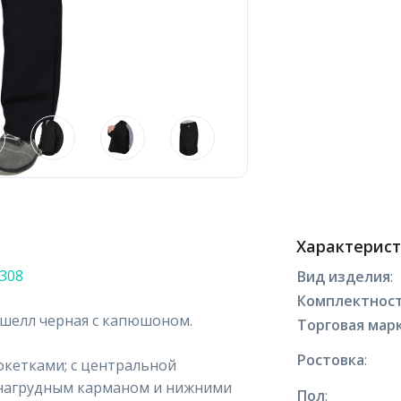
Характерис
6308
Вид изделия
:
Комплектнос
тшелл черная с капюшоном.
Торговая марк
Ростовка
:
кокетками; с центральной
 нагрудным карманом и нижними
Пол
: