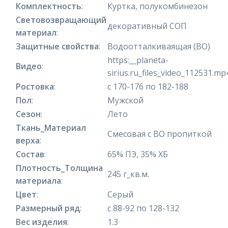
Комплектность
:
Куртка, полукомбинезон
Световозвращающий
декоративный СОП
материал
:
Защитные свойства
:
Водоотталкиваящая (ВО)
https:__planeta-
Видео
:
sirius.ru_files_video_112531.mp
Ростовка
:
с 170-176 по 182-188
Пол
:
Мужской
Сезон
:
Лето
Ткань_Материал
Смесовая с ВО пропиткой
верха
:
Состав
:
65% ПЭ, 35% ХБ
Плотность_Толщина
245 г_кв.м.
материала
:
Цвет
:
Серый
Размерный ряд
:
с 88-92 по 128-132
Вес изделия
:
1.3