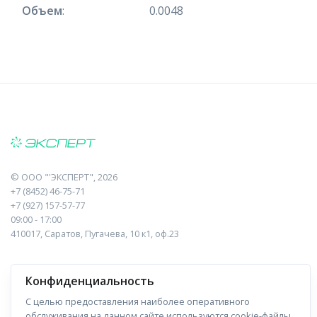
Объем
:
0.0048
©
ООО "'ЭКСПЕРТ"
, 2026
+7 (8452) 46-75-71
+7 (927) 157-57-77
09:00 - 17:00
410017, Саратов, Пугачева, 10 к1, оф.23
Навигация
Информация
Конфиденциальность
Прайс-лист
О компании
С целью предоставления наиболее оперативного
обслуживания на данном сайте используются cookie-файлы.