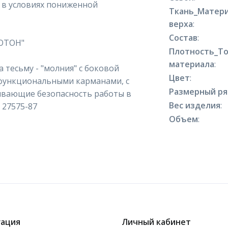
 в условиях пониженной
Ткань_Матер
верха
:
Состав
:
ФОТОН"
Плотность_Т
материала
:
 тесьму - "молния" с боковой
Цвет
:
 функциональными карманами, с
Размерный р
чивающие безопасность работы в
Вес изделия
:
 27575-87
Объем
:
гация
Личный кабинет