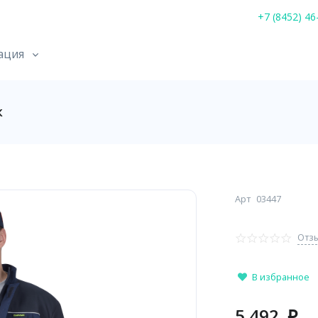
+7 (8452) 46
ация
к
Арт
03447
Отзы
В избранное
5 492