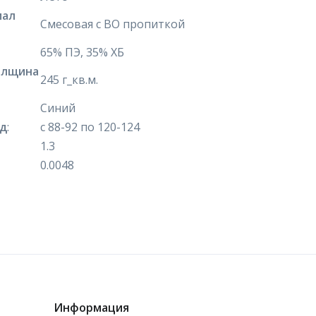
иал
Смесовая с ВО пропиткой
65% ПЭ, 35% ХБ
олщина
245 г_кв.м.
Синий
яд
:
с 88-92 по 120-124
1.3
0.0048
Информация