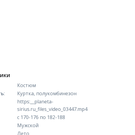
тики
Костюм
ть
:
Куртка, полукомбинезон
https:__planeta-
sirius.ru_files_video_03447.mp4
с 170-176 по 182-188
Мужской
Лето