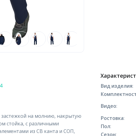
Характерис
4
Вид изделия
:
Комплектнос
Видео
:
й застежкой на молнию, накрытую
Ростовка
:
м стойка, с различными
Пол
:
лементами из СВ канта и СОП,
Сезон
: