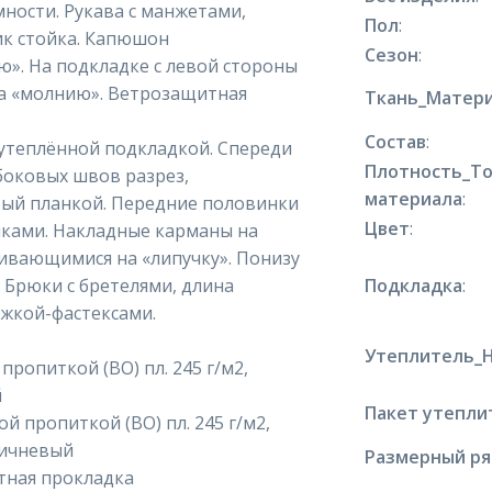
мности. Рукава с манжетами,
Пол
:
ик стойка. Капюшон
Сезон
:
ю». На подкладке с левой стороны
а «молнию». Ветрозащитная
Ткань_Матери
Состав
:
утеплённой подкладкой. Спереди
Плотность_Т
боковых швов разрез,
материала
:
тый планкой. Передние половинки
Цвет
:
иками. Накладные карманы на
гивающимися на «липучку». Понизу
 Брюки с бретелями, длина
Подкладка
:
ежкой-фастексами.
Утеплитель_
пропиткой (ВО) пл. 245 г/м2,
й
Пакет утепли
й пропиткой (ВО) пл. 245 г/м2,
ричневый
Размерный р
тная прокладка