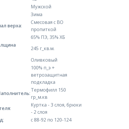
Мужской
Зима
Смесовая с ВО
ал верха
:
пропиткой
65% ПЭ, 35% ХБ
олщина
245 г_кв.м.
Оливковый
100% п_э +
ветрозащитная
подкладка
Термофилл 150
Наполнитель
:
гр_м.кв
Куртка - 3 слоя, брюки
теля
:
- 2 слоя
яд
:
с 88-92 по 120-124