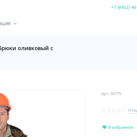
+7 (8452) 46
ация
брюки оливковый с
Арт
03779
Отзы
В избранное