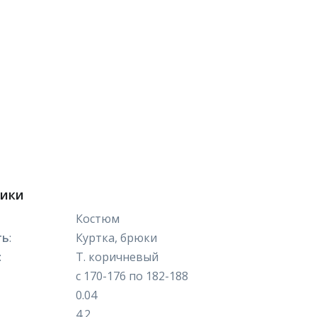
тики
Костюм
ть
:
Куртка, брюки
:
Т. коричневый
с 170-176 по 182-188
0.04
4.2