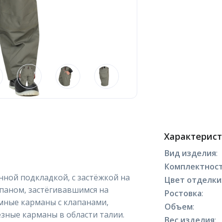
Характерис
Вид изделия
:
Комплектнос
нной подкладкой, с застёжкой на
Цвет отделки
аном, застёгивавшимся на
Ростовка
:
мные карманы с клапанами,
Объем
:
зные карманы в области талии.
Вес изделия
: