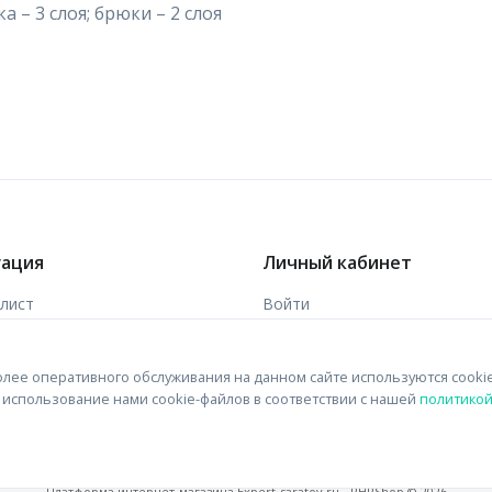
 – 3 слоя; брюки – 2 слоя
гация
Личный кабинет
-лист
Войти
ы
Зарегистрироваться
лее оперативного обслуживания на данном сайте используются cooki
 связи
на использование нами cookie-файлов в соответствии с нашей
политико
Платформа интернет-магазина
Expert-saratov.ru - PHPShop © 2026