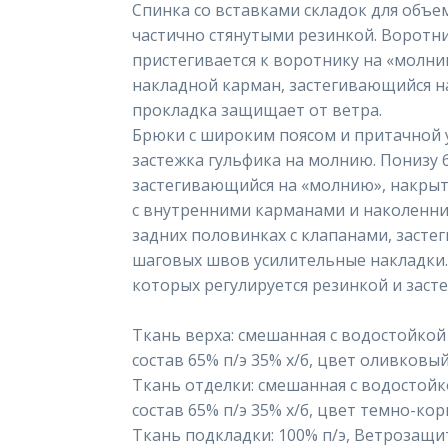
Спинка со вставками складок для объе
частично стянутыми резинкой. Воротн
пристегивается к воротнику на «молни
накладной карман, застегивающийся н
прокладка защищает от ветра.
Брюки с широким поясом и притачной 
застежка гульфика на молнию. Понизу 
застегивающийся на «молнию», накры
с внутренними карманами и наколенн
задних половинках с клапанами, засте
шаговых швов усилительные накладки.
которых регулируется резинкой и заст
Ткань верха: смешанная с водостойкой 
состав 65% п/э 35% х/б, цвет оливковы
Ткань отделки: смешанная с водостойко
состав 65% п/э 35% х/б, цвет темно-ко
Ткань подкладки: 100% п/э, Ветрозащи