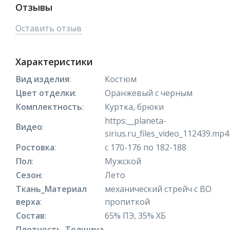
Отзывы
Оставить отзыв
Характеристики
Вид изделия
:
Костюм
Цвет отделки
:
Оранжевый с черным
Комплектность
:
Куртка, брюки
https:__planeta-
Видео
:
sirius.ru_files_video_112439.mp4
Ростовка
:
с 170-176 по 182-188
Пол
:
Мужской
Сезон
:
Лето
Ткань_Материал
механический стрейч с ВО
верха
:
пропиткой
Состав
:
65% ПЭ, 35% ХБ
Плотность_Толщина