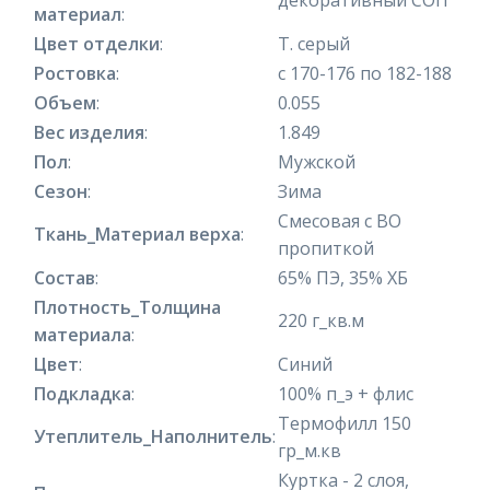
материал
:
Цвет отделки
:
Т. серый
Ростовка
:
с 170-176 по 182-188
Объем
:
0.055
Вес изделия
:
1.849
Пол
:
Мужской
Сезон
:
Зима
Смесовая с ВО
Ткань_Материал верха
:
пропиткой
Состав
:
65% ПЭ, 35% ХБ
Плотность_Толщина
220 г_кв.м
материала
:
Цвет
:
Синий
Подкладка
:
100% п_э + флис
Термофилл 150
Утеплитель_Наполнитель
:
гр_м.кв
Куртка - 2 слоя,