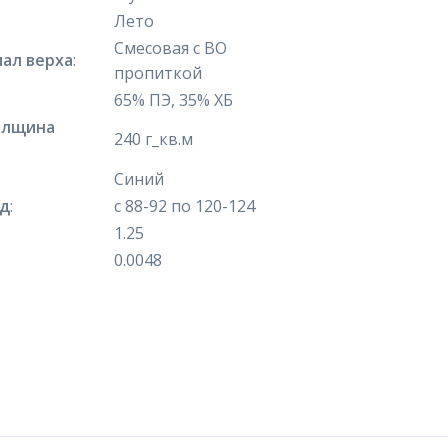
Лето
Смесовая с ВО
ал верха
:
пропиткой
65% ПЭ, 35% ХБ
олщина
240 г_кв.м
Синий
яд
:
с 88-92 по 120-124
1.25
0.0048