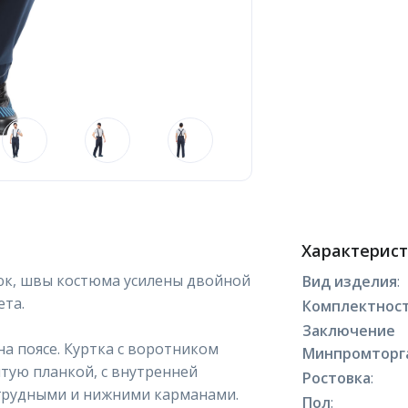
Характерис
рюк, швы костюма усилены двойной
Вид изделия
:
ета.
Комплектнос
Заключение
на поясе. Куртка с воротником
Минпромторг
ытую планкой, с внутренней
Ростовка
:
агрудными и нижними карманами.
Пол
: