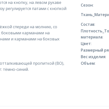
тся на кнопку, на левом рукаве
Сезон
:
зу регулируется патами с кнопкой
Ткань_Матери
Состав
:
стёжкой спереди на молнию, со
Плотность_Т
с боковыми карманами на
материала
:
анами и карманами на боковых
Цвет
:
Размерный р
Вес изделия
:
доотталкивающей пропиткой (ВО),
Объем
:
т: тёмно-синий.