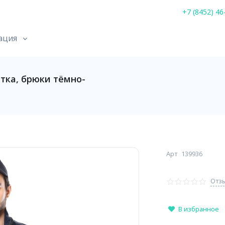
+7 (8452) 46
ация
ка, брюки тёмно-
Арт
139936
Отзы
В избранное