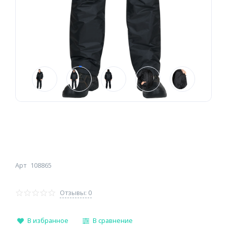
Арт
108865
Отзывы: 0
В избранное
В сравнение