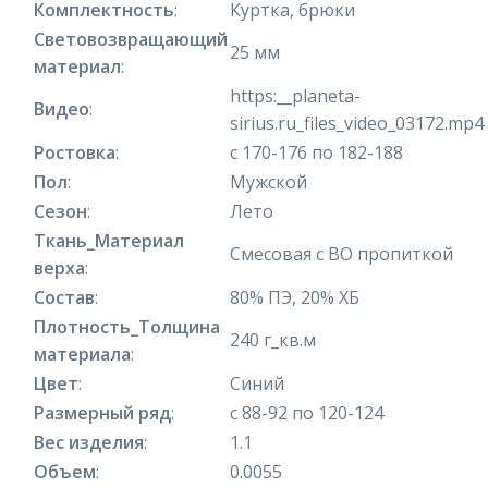
Комплектность
:
Куртка, брюки
Световозвращающий
25 мм
материал
:
https:__planeta-
Видео
:
sirius.ru_files_video_03172.mp4
Ростовка
:
с 170-176 по 182-188
Пол
:
Мужской
Сезон
:
Лето
Ткань_Материал
Смесовая с ВО пропиткой
верха
:
Состав
:
80% ПЭ, 20% ХБ
Плотность_Толщина
240 г_кв.м
материала
:
Цвет
:
Синий
Размерный ряд
:
с 88-92 по 120-124
Вес изделия
:
1.1
Объем
:
0.0055