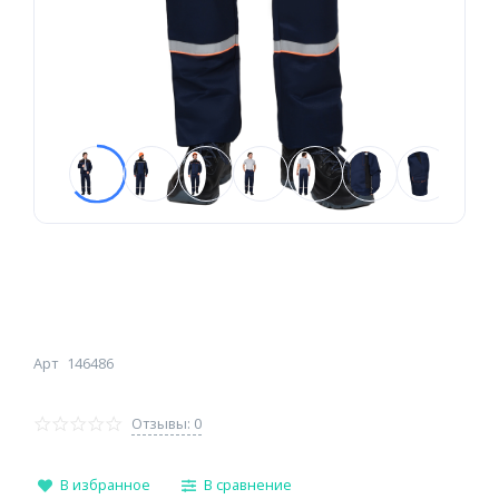
Арт
146486
Отзывы: 0
В избранное
В сравнение