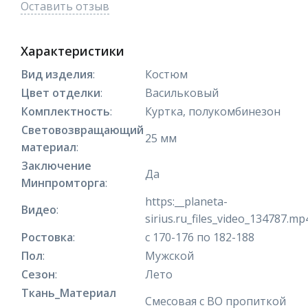
Оставить отзыв
Характеристики
Вид изделия
:
Костюм
Цвет отделки
:
Васильковый
Комплектность
:
Куртка, полукомбинезон
Световозвращающий
25 мм
материал
:
Заключение
Да
Минпромторга
:
https:__planeta-
Видео
:
sirius.ru_files_video_134787.mp
Ростовка
:
с 170-176 по 182-188
Пол
:
Мужской
Сезон
:
Лето
Ткань_Материал
Смесовая с ВО пропиткой