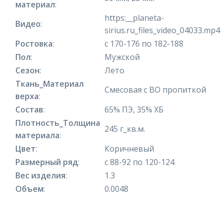
материал
:
https:__planeta-
Видео
:
sirius.ru_files_video_04033.mp4
Ростовка
:
с 170-176 по 182-188
Пол
:
Мужской
Сезон
:
Лето
Ткань_Материал
Смесовая с ВО пропиткой
верха
:
Состав
:
65% ПЭ, 35% ХБ
Плотность_Толщина
245 г_кв.м.
материала
:
Цвет
:
Коричневый
Размерный ряд
:
с 88-92 по 120-124
Вес изделия
:
1.3
Объем
:
0.0048