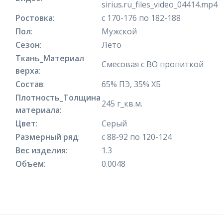
sirius.ru_files_video_04414.mp4
Ростовка
:
с 170-176 по 182-188
Пол
:
Мужской
Сезон
:
Лето
Ткань_Материал
Смесовая с ВО пропиткой
верха
:
Состав
:
65% ПЭ, 35% ХБ
Плотность_Толщина
245 г_кв.м.
материала
:
Цвет
:
Серый
Размерный ряд
:
с 88-92 по 120-124
Вес изделия
:
1.3
Объем
:
0.0048