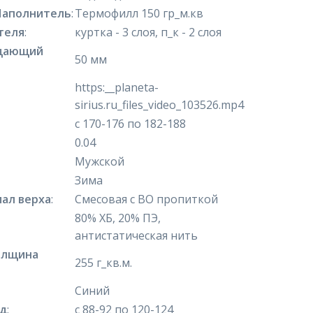
Наполнитель
:
Термофилл 150 гр_м.кв
теля
:
куртка - 3 слоя, п_к - 2 слоя
щающий
50 мм
https:__planeta-
sirius.ru_files_video_103526.mp4
с 170-176 по 182-188
0.04
Мужской
Зима
ал верха
:
Смесовая с ВО пропиткой
80% ХБ, 20% ПЭ,
антистатическая нить
олщина
255 г_кв.м.
Синий
яд
:
с 88-92 по 120-124