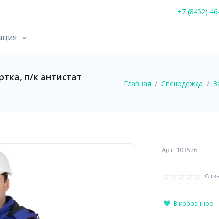
+7 (8452) 46
ация
тка, п/к антистат
Главная
Спецодежда
З
Арт
103526
Отзы
В избранное