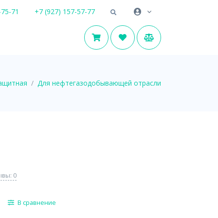
-75-71
+7 (927) 157-57-77
ащитная
Для нефтегазодобывающей отрасли
вы: 0
В сравнение