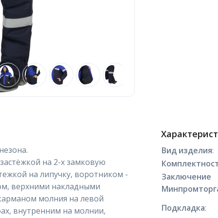
Характерис
незона.
Вид изделия
:
 застёжкой на 2-х замковую
Комплектнос
ежкой на липучку, воротником -
Заключение
ом, верхними накладными
Минпромторг
 карманом молния на левой
Подкладка
:
ах, внутренним на молнии,