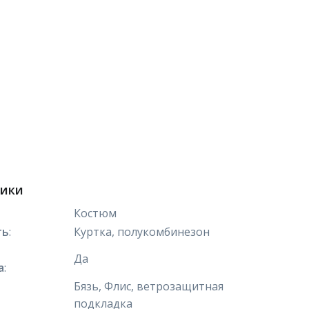
тики
Костюм
ть
:
Куртка, полукомбинезон
Да
а
:
Бязь, Флис, ветрозащитная
подкладка