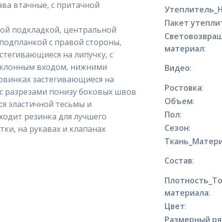
ва втачные, с притачной
Утеплитель_
Пакет утепли
ной подкладкой, центральной
Световозвра
подпланкой с правой стороны,
материал
:
тегивающиеся на липучку, с
аклонным входом, нижними
Видео
:
овинках застегивающиеся на
Ростовка
:
 с разрезами понизу боковых швов
Объем
:
ся эластичной тесьмы и
Пол
:
ходит резинка для лучшего
Сезон
:
тки, на рукавах и клапанах
Ткань_Матери
Состав
:
Плотность_Т
материала
:
Цвет
:
Размерный р