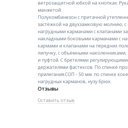
ветрозащитной юбкой на кнопках. Рука
манжетой.
Полукомбинезон с притачной утеплен
застёжкой на двухзамковую молнию, с 
нагрудными карманами с клапанами зас
накладными боковыми карманами с н
кармами и клапанами на передних пол
липучку, с объёмными наколенниками,
и пуфтой. С бретелями регулирующими
держателями фастексов. По спинке про
прилегания.СОП - 50 мм. по спинке коке
нагрудных карманов, нузу брюк.
Отзывы
Оставить отзыв