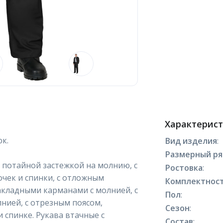
Характерис
к.
Вид изделия
:
Размерный р
й потайной застежкой на молнию, с
Ростовка
:
чек и спинки, с отложным
Комплектнос
акладными карманами с молнией, с
Пол
:
ией, с отрезным поясом,
Сезон
:
 спинке. Рукава втачные с
Состав
: