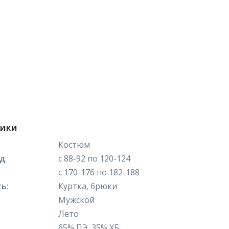
тики
Костюм
яд
:
с 88-92 по 120-124
с 170-176 по 182-188
ть
:
Куртка, брюки
Мужской
Лето
65% ПЭ, 35% ХБ