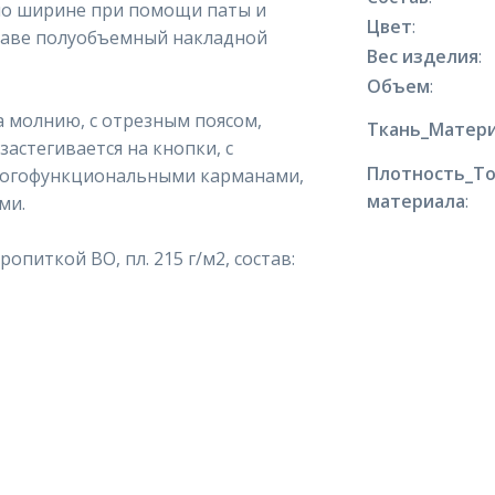
по ширине при помощи паты и
Цвет
:
укаве полуобъемный накладной
Вес изделия
:
Объем
:
а молнию, с отрезным поясом,
Ткань_Матери
застегивается на кнопки, с
Плотность_Т
ногофункциональными карманами,
материала
:
ми.
опиткой ВО, пл. 215 г/м2, состав: