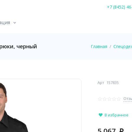
+7 (8452) 46
ация
рюки, черный
Главная
Спецоде
Арт
157835
Отзы
В избранное
5 067