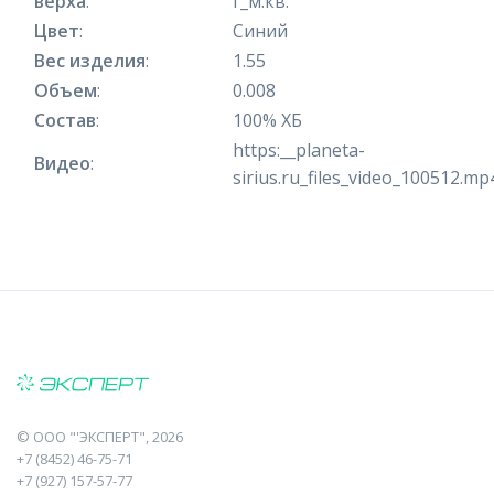
верха
:
г_м.кв.
Цвет
:
Синий
Вес изделия
:
1.55
Объем
:
0.008
Состав
:
100% ХБ
https:__planeta-
Видео
:
sirius.ru_files_video_100512.mp
©
ООО "'ЭКСПЕРТ"
, 2026
+7 (8452) 46-75-71
+7 (927) 157-57-77