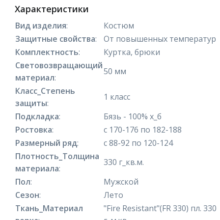
Характеристики
Вид изделия
:
Костюм
Защитные свойства
:
От повышенных температур
Комплектность
:
Куртка, брюки
Световозвращающий
50 мм
материал
:
Класс_Степень
1 класс
защиты
:
Подкладка
:
Бязь - 100% х_б
Ростовка
:
с 170-176 по 182-188
Размерный ряд
:
с 88-92 по 120-124
Плотность_Толщина
330 г_кв.м.
материала
:
Пол
:
Мужской
Сезон
:
Лето
Ткань_Материал
"Fire Resistant"(FR 330) пл. 330