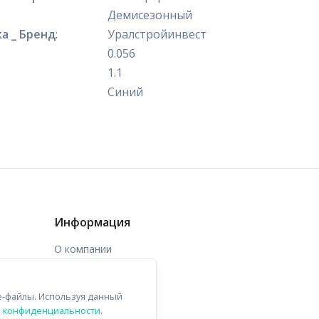
Демисезонный
а _ Бренд
:
Уралстройинвест
0.056
1.1
Синий
Информация
О компании
Доставка
e-файлы. Используя данный
Контакты
й конфиденциальности
.