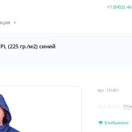
+7 (8452) 46
ация
 (225 гр./м2) синий
Арт
131451
Отзы
В избранное