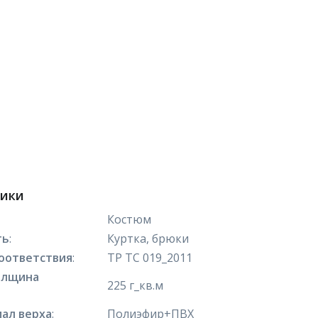
тики
Костюм
ть
:
Куртка, брюки
оответствия
:
ТР ТС 019_2011
олщина
225 г_кв.м
ал верха
:
Полиэфир+ПВХ