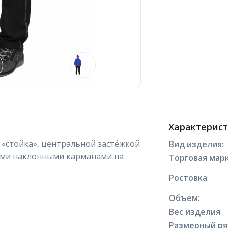
Характерис
- «стойка», центральной застёжкой
Вид изделия
:
ыми наклонными карманами на
Торговая марк
Ростовка
:
Объем
:
Вес изделия
:
Размерный р