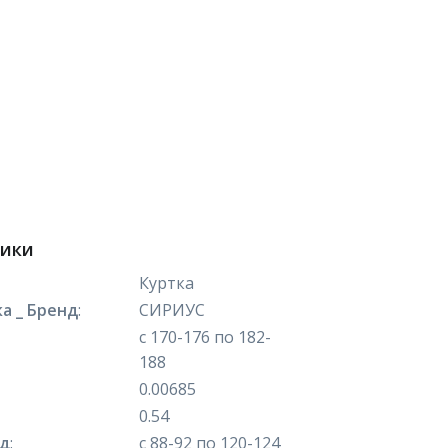
тики
Куртка
а _ Бренд
:
СИРИУС
с 170-176 по 182-
188
0.00685
0.54
яд
:
с 88-92 по 120-124