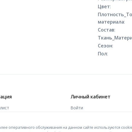
Цвет
:
Плотность_Т
материала
:
Состав
:
Ткань_Матери
Сезон
:
Пол
:
гация
Личный кабинет
-лист
Войти
ы
Зарегистрироваться
лее оперативного обслуживания на данном сайте используются cooki
 связи