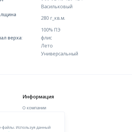
Васильковый
олщина
280 г_кв.м.
100% ПЭ
ал верха
:
флис
Лето
Универсальный
Информация
О компании
Доставка
e-файлы. Используя данный
Контакты