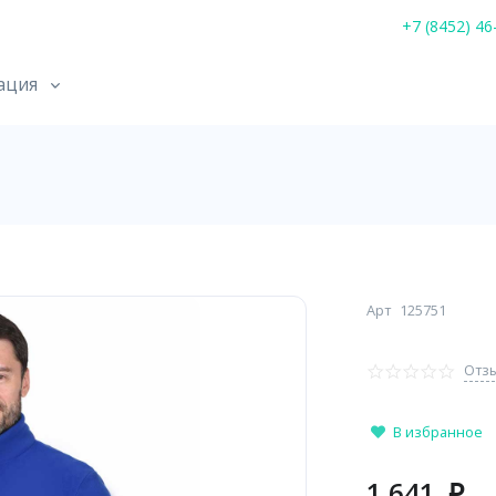
+7 (8452) 46
ация
Арт
125751
Отзы
В избранное
1 641