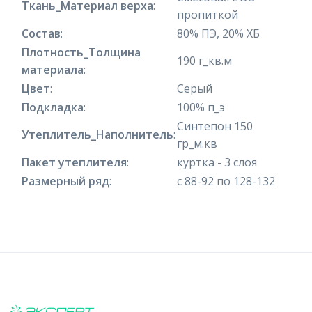
Ткань_Материал верха
:
пропиткой
Состав
:
80% ПЭ, 20% ХБ
Плотность_Толщина
190 г_кв.м
материала
:
Цвет
:
Серый
Подкладка
:
100% п_э
Синтепон 150
Утеплитель_Наполнитель
:
гр_м.кв
Пакет утеплителя
:
куртка - 3 слоя
Размерный ряд
:
с 88-92 по 128-132