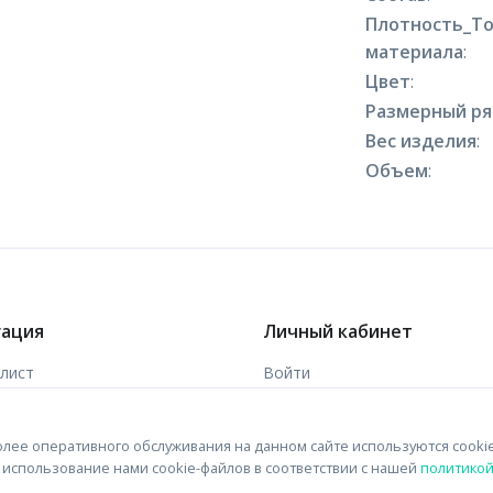
Плотность_Т
материала
:
Цвет
:
Размерный р
Вес изделия
:
Объем
:
гация
Личный кабинет
-лист
Войти
ы
Зарегистрироваться
лее оперативного обслуживания на данном сайте используются cooki
 связи
на использование нами cookie-файлов в соответствии с нашей
политико