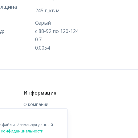
олщина
245 г_кв.м.
Серый
яд
:
с 88-92 по 120-124
0.7
0.0054
Информация
О компании
Доставка
e-файлы. Используя данный
Контакты
й конфиденциальности
.