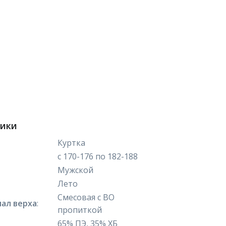
тики
Куртка
с 170-176 по 182-188
Мужской
Лето
Смесовая с ВО
ал верха
:
пропиткой
65% ПЭ, 35% ХБ