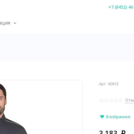
+7 (8452) 46
ация
Арт
00913
Отзы
В избранное
3 183