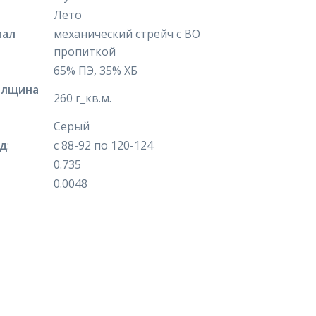
Лето
иал
механический стрейч с ВО
пропиткой
65% ПЭ, 35% ХБ
олщина
260 г_кв.м.
Серый
яд
:
с 88-92 по 120-124
0.735
0.0048