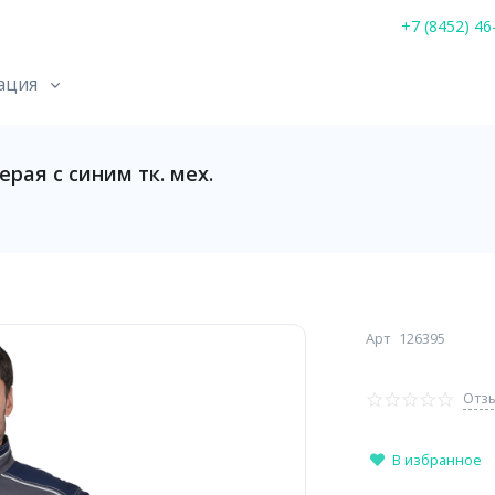
+7 (8452) 46
ация
рая с синим тк. мех.
Арт
126395
Отзы
В избранное