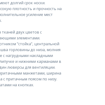
имеют долгий срок носки.
сокую плотность и прочность на
полнительное усиление мест
.
 тканей двух цветов с
жающими элементами.
ротником "стойка", центральной
 шва горловины до низа, молния
ие с нагрудными накладными
липучке и нижними карманами в
дин люверсы для вентиляции.
и притачными манжетами, ширина
а с притачным поясом по низу.
атами на кнопках.