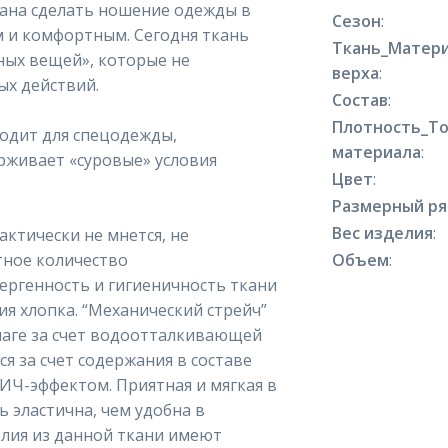
вана сделать ношение одежды в
Сезон
:
м и комфортным. Сегодня ткань
Ткань_Матер
ных вещей», которые не
верха
:
х действий.
Состав
:
Плотность_Т
ходит для спецодежды,
материала
:
живает «суровые» условия
Цвет
:
Размерный р
Вес изделия
:
актически не мнется, не
тное количество
Объем
:
ергенность и гигиеничность ткани
ия хлопка. “Механический стрейч”
лаге за счет водоотталкивающей
ся за счет содержания в составе
ПИЧ-эффектом. Приятная и мягкая в
ь эластична, чем удобна в
елия из данной ткани имеют