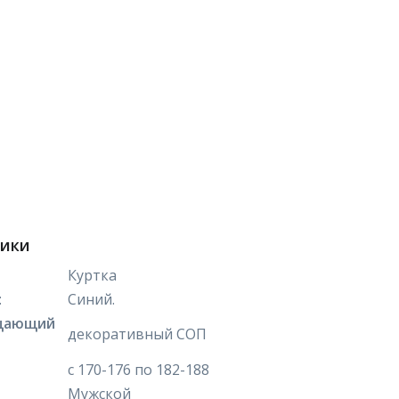
тики
Куртка
:
Синий.
щающий
декоративный СОП
с 170-176 по 182-188
Мужской