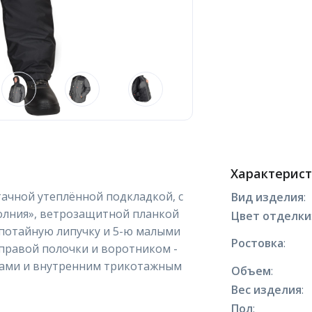
Характерис
тачной утеплённой подкладкой, с
Вид изделия
:
молния», ветрозащитной планкой
Цвет отделки
 потайную липучку и 5-ю малыми
Ростовка
:
правой полочки и воротником -
иками и внутренним трикотажным
Объем
:
Вес изделия
:
Пол
: