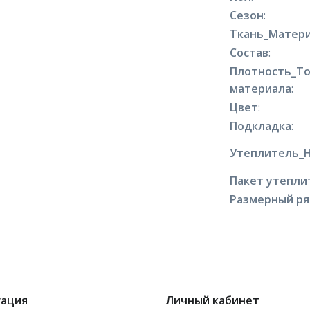
Сезон
:
Ткань_Матери
Состав
:
Плотность_Т
материала
:
Цвет
:
Подкладка
:
Утеплитель_
Пакет утепли
Размерный р
гация
Личный кабинет