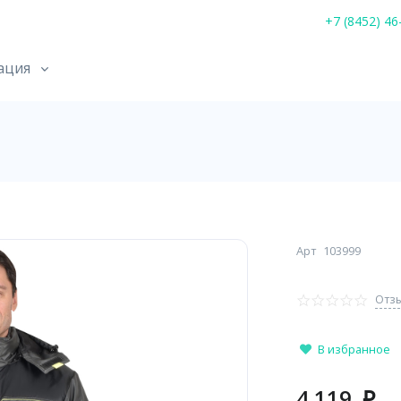
+7 (8452) 46
ация
Арт
103999
Отзы
В избранное
4 119