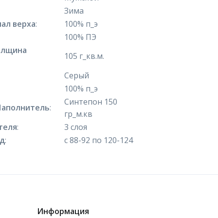
Зима
ал верха
:
100% п_э
100% ПЭ
олщина
105 г_кв.м.
Серый
100% п_э
Синтепон 150
Наполнитель
:
гр_м.кв
теля
:
3 слоя
яд
:
с 88-92 по 120-124
Информация