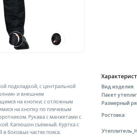
Характерис
ной подкладкой, с центральной
Вид изделия
:
олния» и внешним
Пакет утепли
щимся на кнопки; с отложным
Размерный р
имися на кнопку по плечевым
Ростовка
:
ротником. Рукава с манжетами с
чкой. Капюшон съёмный. Куртка с
Утеплитель_
 в боковых частях пояса.