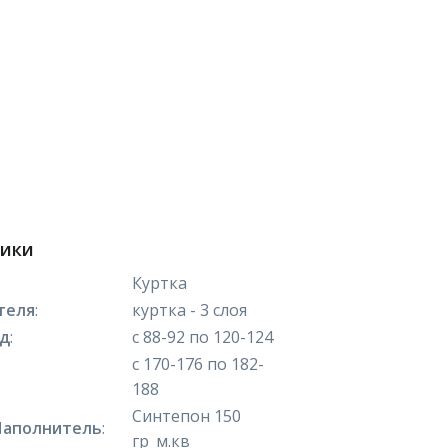
тики
Куртка
теля
:
куртка - 3 слоя
яд
:
с 88-92 по 120-124
с 170-176 по 182-
188
Синтепон 150
Наполнитель
:
гр_м.кв