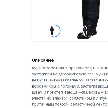
Описание
Куртка короткая, с притачной утеплён
застёжкой на двухзамковую тесьму-«м
ветрозащитным клапаном, застёгиваю
воротником; с погонами, застёгивающ
швам и пристёгивающимся меховым во
эластичной лентой с хлястиком и липу
притачным поясом, с эластичной лентой