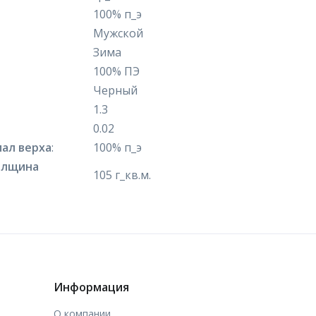
100% п_э
Мужской
Зима
100% ПЭ
Черный
1.3
0.02
ал верха
:
100% п_э
олщина
105 г_кв.м.
Информация
О компании