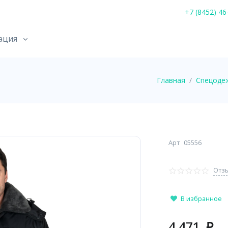
+7 (8452) 46
ация
Главная
Спецоде
Арт
05556
Отзы
В избранное
4 471