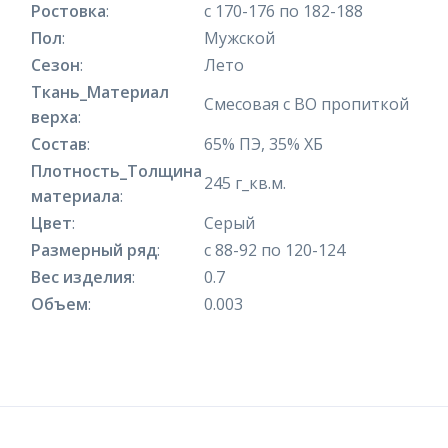
Ростовка
:
с 170-176 по 182-188
Пол
:
Мужской
Сезон
:
Лето
Ткань_Материал
Смесовая с ВО пропиткой
верха
:
Состав
:
65% ПЭ, 35% ХБ
Плотность_Толщина
245 г_кв.м.
материала
:
Цвет
:
Серый
Размерный ряд
:
с 88-92 по 120-124
Вес изделия
:
0.7
Объем
:
0.003