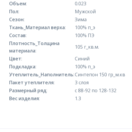
Объем
:
0.023
Пол
:
Мужской
Сезон
:
Зима
Ткань_Материал верха
:
100% п_э
Состав
:
100% ПЭ
Плотность_Толщина
105 г_кв.м.
материала
:
Цвет
:
Синий
Подкладка
:
100% п_э
Утеплитель_Наполнитель
:
Синтепон 150 гр_м.кв
Пакет утеплителя
:
3 слоя
Размерный ряд
:
с 88-92 по 128-132
Вес изделия
:
1.3