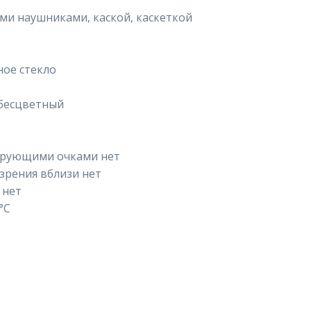
и наушниками, каской, каскеткой
ое стекло
 бесцветный
ирующими очками нет
зрения вблизи нет
 нет
°C