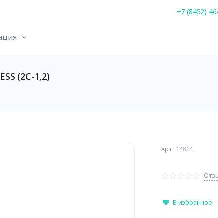
+7 (8452) 46
ация
S (2С-1,2)
Арт
14814
Отзы
В избранное