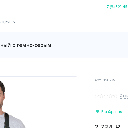
+7 (8452) 46
ация
ный с темно-серым
Арт
150729
Отзы
В избранное
2 734