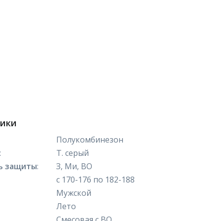
тики
Полукомбинезон
:
Т. серый
ь защиты
:
З, Ми, ВО
с 170-176 по 182-188
Мужской
Лето
Смесовая с ВО