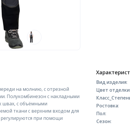
Характерис
Вид изделия
:
переди на молнию, с отрезной
Цвет отделки
ями. Полукомбинезон с накладными
Класс_Степен
х швах, с объёмными
Ростовка
:
емой ткани с верхним входом для
Пол
:
 регулируются при помощи
Сезон
: