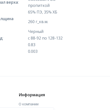
ал верха
:
пропиткой
65% ПЭ, 35% ХБ
олщина
260 г_кв.м.
Черный
яд
:
с 88-92 по 128-132
0.83
0.003
Информация
О компании