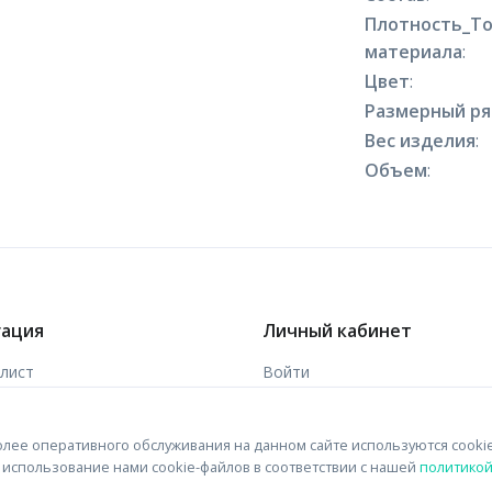
Плотность_Т
материала
:
Цвет
:
Размерный р
Вес изделия
:
Объем
:
гация
Личный кабинет
-лист
Войти
ы
Зарегистрироваться
лее оперативного обслуживания на данном сайте используются cooki
 связи
на использование нами cookie-файлов в соответствии с нашей
политико