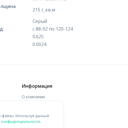
олщина
215 г_кв.м
Серый
яд
:
с 88-92 по 120-124
0.625
0.0024
Информация
О компании
Доставка
e-файлы. Используя данный
Контакты
й конфиденциальности
.