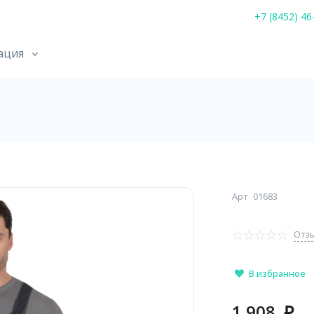
+7 (8452) 46
ация
Арт
01683
Отзы
В избранное
1 908