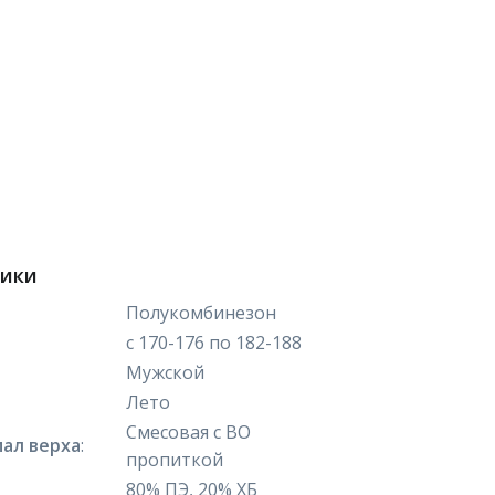
тики
Полукомбинезон
с 170-176 по 182-188
Мужской
Лето
Смесовая с ВО
ал верха
:
пропиткой
80% ПЭ, 20% ХБ