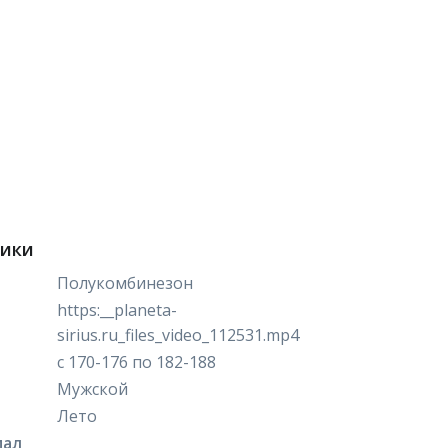
тики
Полукомбинезон
https:__planeta-
sirius.ru_files_video_112531.mp4
с 170-176 по 182-188
Мужской
Лето
иал