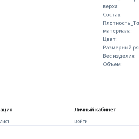
верха
:
Состав
:
Плотность_Т
материала
:
Цвет
:
Размерный р
Вес изделия
:
Объем
:
гация
Личный кабинет
-лист
Войти
ы
Зарегистрироваться