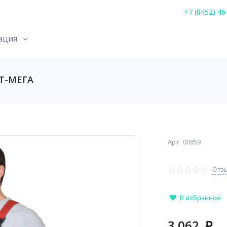
+7 (8452) 46
ация
Т-МЕГА
Арт
00859
Отзы
В избранное
3 062