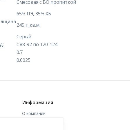
Смесовая с ВО пропиткой
65% ПЭ, 35% ХБ
олщина
245 г_кв.м.
Серый
яд
:
с 88-92 по 120-124
0.7
0.0025
Информация
О компании
Доставка