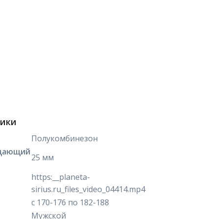
тики
Полукомбинезон
щающий
25 мм
https:__planeta-
sirius.ru_files_video_04414.mp4
с 170-176 по 182-188
Мужской