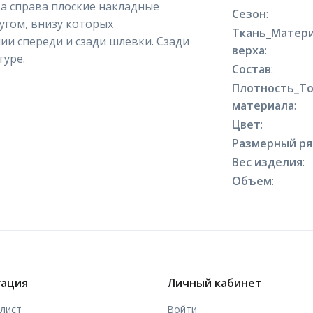
а справа плоские накладные
Сезон
:
угом, внизу которых
Ткань_Матер
ии спереди и сзади шлевки. Сзади
верха
:
гуре.
Состав
:
Плотность_Т
материала
:
Цвет
:
Размерный р
Вес изделия
:
Объем
:
гация
Личный кабинет
-лист
Войти