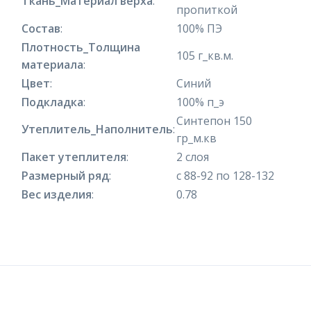
Ткань_Материал верха
:
пропиткой
Состав
:
100% ПЭ
Плотность_Толщина
105 г_кв.м.
материала
:
Цвет
:
Синий
Подкладка
:
100% п_э
Синтепон 150
Утеплитель_Наполнитель
:
гр_м.кв
Пакет утеплителя
:
2 слоя
Размерный ряд
:
с 88-92 по 128-132
Вес изделия
:
0.78